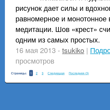
рисунок дает силы и вдохно
равномерное и монотонное 
медитации. Шов «крест» счи
одним из самых простых.
16 мая 2013 -
tsukiko
|
Подр
просмотров
Страницы:
1
2
3
Следующая
Последняя (3)