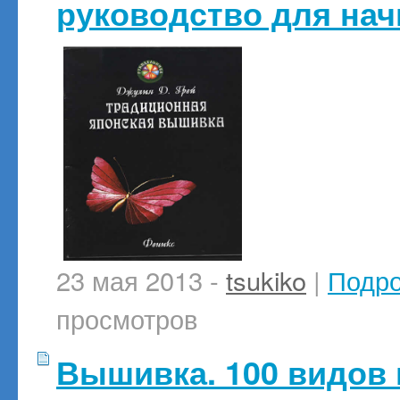
руководство для на
23 мая 2013 -
tsukiko
|
Подр
просмотров
Вышивка. 100 видов 