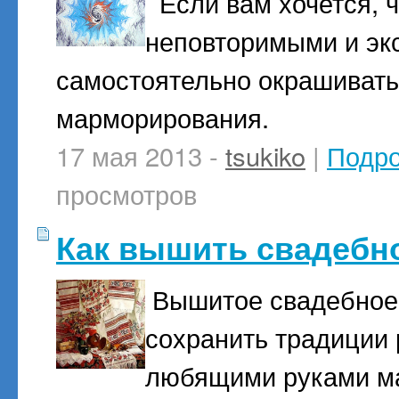
Если вам хочется, 
неповторимыми и эк
самостоятельно окрашивать
марморирования.
17 мая 2013 -
tsukiko
|
Подр
просмотров
Как вышить свадебн
Вышитое свадебное 
сохранить традиции 
любящими руками ма