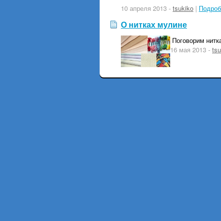
10 апреля 2013 -
tsukiko
|
Подроб
О нитках мулине
Поговорим нитк
16 мая 2013 -
tsu