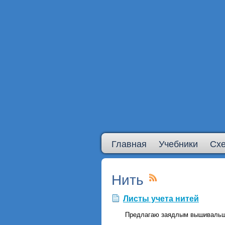
Главная
Учебники
Сх
Нить
Листы учета нитей
Предлагаю заядлым вышивальщи