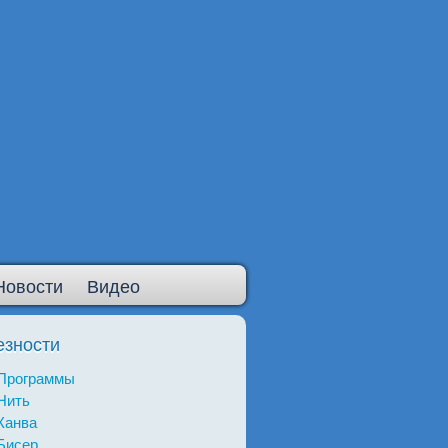
Новости
Видео
езности
Программы
Нить
Канва
Бисер