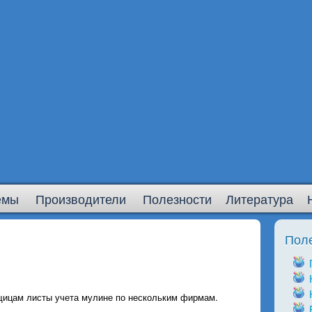
емы
Производители
Полезности
Литература
Пол
цам листы учета мулине по нескольким фирмам.