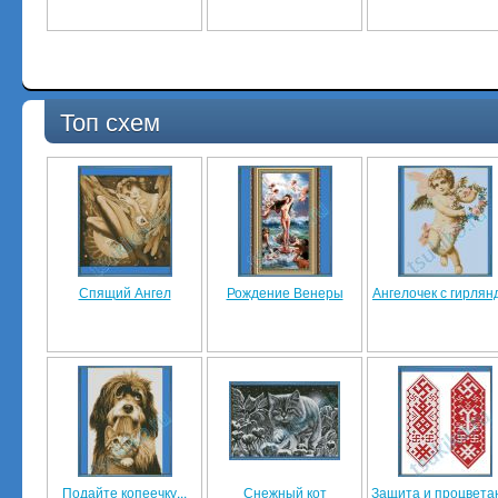
Топ схем
Спящий Ангел
Рождение Венеры
Ангелочек с гирлян
Подайте копеечку...
Снежный кот
Защита и процвета