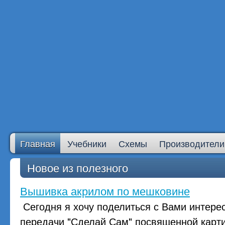
Главная
Учебники
Схемы
Производители
Новое из полезного
Вышивка акрилом по мешковине
Сегодня я хочу поделиться с Вами интере
передачи "Сделай Сам" посвященной карт