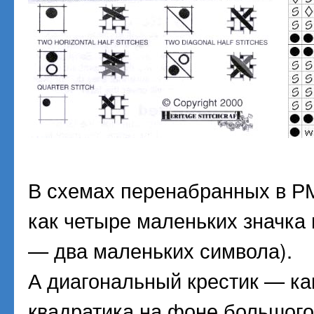
В схемах перенабранных в РМ
как четыре маленьких значка 
— два маленьких символа).
А диагональный крестик — как
квадратика на фоне большого