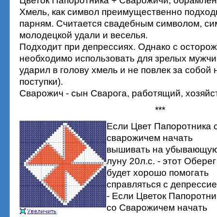
Цветок Папоротника + Сварожичи, обрамле
Хмель, как символ преимущественно подхо
парням. Считается свадебным символом, с
молодецкой удали и веселья.
Подходит при депрессиях. Однако с осторож
необходимо использовать для зрелых мужчин
ударил в голову хмель и не повлек за собо
поступки).
Сварожич - сын Сварога, работящий, хозяйс
***
Если Цвет Папоротника 
сварожичем начать
вышивать на убывающу
луну 20л.с. - этот Оберег
будет хорошо помогать
справляться с депрессие
- Если Цветок Папоротни
со Сварожичем начать