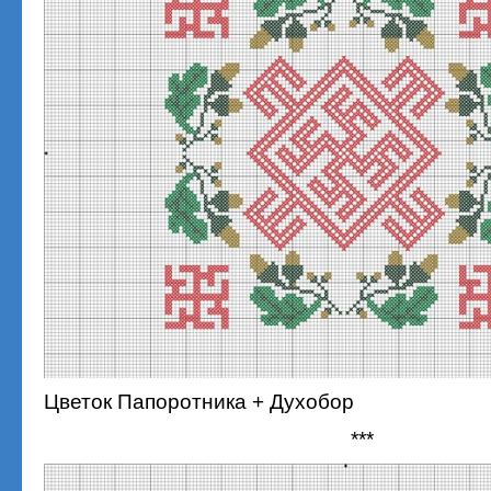
Цветок Папоротника + Духобор
***