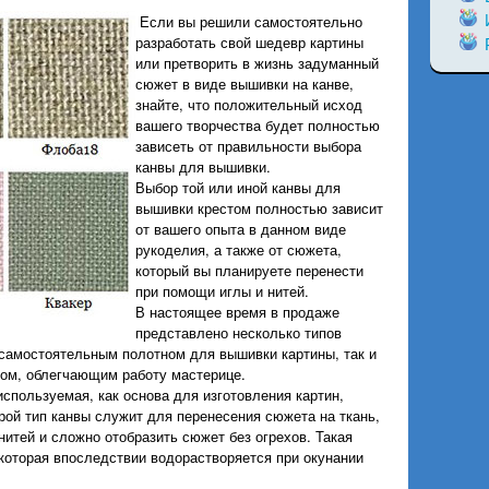
Если вы решили самостоятельно
разработать свой шедевр картины
или претворить в жизнь задуманный
сюжет в виде вышивки на канве,
знайте, что положительный исход
вашего творчества будет полностью
зависеть от правильности выбора
канвы для вышивки.
Выбор той или иной канвы для
вышивки крестом полностью зависит
от вашего опыта в данном виде
рукоделия, а также от сюжета,
который вы планируете перенести
при помощи иглы и нитей.
В настоящее время в продаже
представлено несколько типов
 самостоятельным полотном для вышивки картины, так и
ом, облегчающим работу мастерице.
используемая, как основа для изготовления картин,
орой тип канвы служит для перенесения сюжета на ткань,
нитей и сложно отобразить сюжет без огрехов. Такая
 которая впоследствии водорастворяется при окунании
.