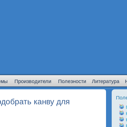
емы
Производители
Полезности
Литература
Пол
одобрать канву для