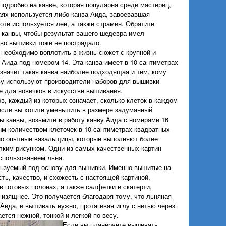
подробно на канве, которая популярна среди мастериц,
ях используется либо канва Аида, завоевавшая
оте используется лен, а также страмин. Обратите
канвы, чтобы результат вашего шедевра имел
тво вышивки тоже не пострадало.
 необходимо воплотить в жизнь сюжет с крупной и
 Аида под номером 14. Эта канва имеет в 10 сантиметрах
 значит такая канва наиболее подходящая и тем, кому
нву используют производители наборов для вышивки
е для новичков в искусстве вышивания.
в, каждый из которых означает, сколько клеток в каждом
если вы хотите уменьшить в размере задуманный
ы канвы, возьмите в работу канву Аида с номерами 16
ым количеством клеточек в 10 сантиметрах квадратных
но опытные вязальщицы, которые выполняют более
ким рисунком. Одни из самых качественных картин
использованием льна.
льзуемый под основу для вышивки. Именно вышитые на
сть, качество, и схожесть с настоящей картиной.
 готовых полонах, а также салфетки и скатерти,
 изящнее. Это получается благодаря тому, что льняная
 Аида, и вышивать нужно, протягивая иглу с нитью через
ается нежной, тонкой и легкой по весу.
Если вы планируете вышивать