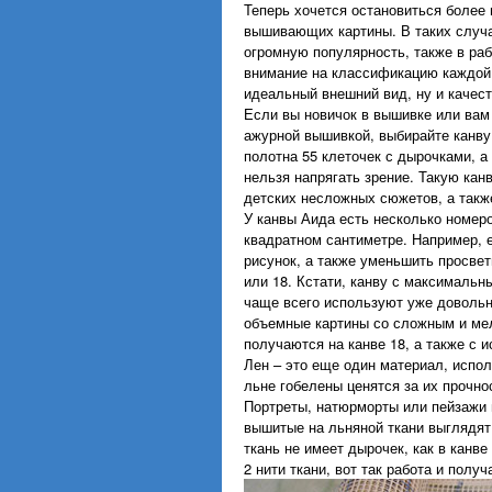
Теперь хочется остановиться более 
вышивающих картины. В таких случа
огромную популярность, также в раб
внимание на классификацию каждой 
идеальный внешний вид, ну и качес
Если вы новичок в вышивке или вам
ажурной вышивкой, выбирайте канву
полотна 55 клеточек с дырочками, а
нельзя напрягать зрение. Такую ка
детских несложных сюжетов, а такж
У канвы Аида есть несколько номеро
квадратном сантиметре. Например, 
рисунок, а также уменьшить просвет
или 18. Кстати, канву с максимальн
чаще всего используют уже доволь
объемные картины со сложным и мел
получаются на канве 18, а также с 
Лен – это еще один материал, испо
льне гобелены ценятся за их прочно
Портреты, натюрморты или пейзажи в
вышитые на льняной ткани выглядят
ткань не имеет дырочек, как в канве
2 нити ткани, вот так работа и получ