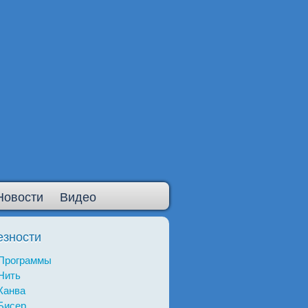
Новости
Видео
езности
Программы
Нить
Канва
Бисер