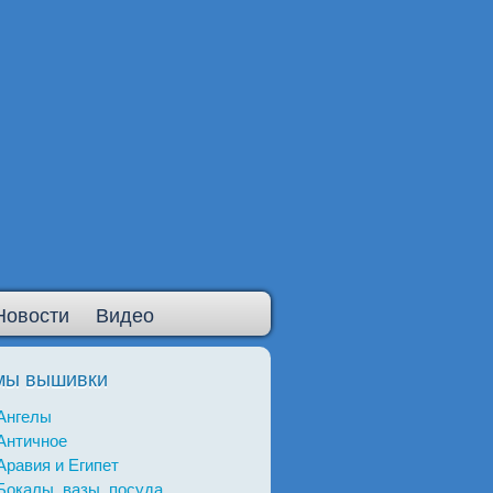
Новости
Видео
мы вышивки
Ангелы
Античное
Аравия и Египет
Бокалы, вазы, посуда