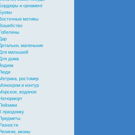
Бордюры и орнамент
Буквы
Восточные мотивы
Вошебство
Гобелены
Дар
Детальки, маленькие
Для малышей
Для дома
Зодиак
Люди
Метрика, ростомер
Монохром и контур
Морское, водяное
Натюрморт
Пейзажи
К празднику
Предметы
Разности
Религия, иконы