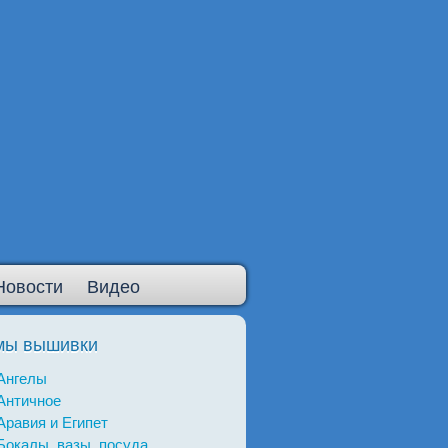
Новости
Видео
мы вышивки
Ангелы
Античное
Аравия и Египет
Бокалы, вазы, посуда