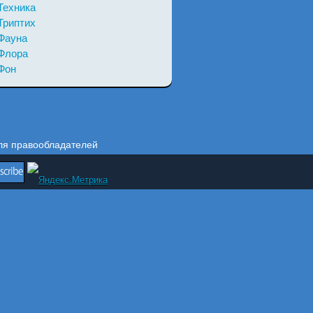
Техника
Триптих
Фауна
Флора
Фон
ля правообладателей