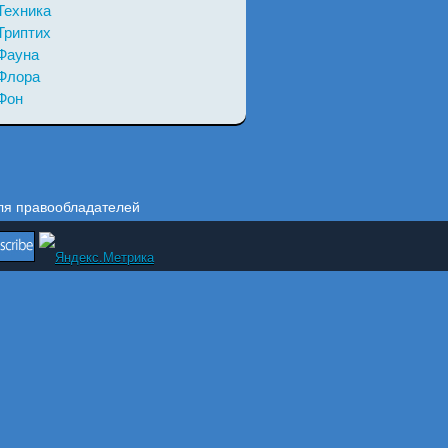
Техника
Триптих
Фауна
Флора
Фон
ля правообладателей