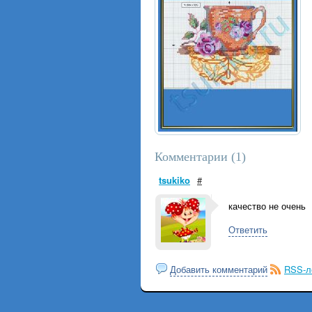
Комментарии (
1
)
tsukiko
#
качество не очень
Ответить
Добавить комментарий
RSS-л