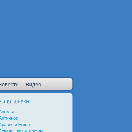
Новости
Видео
мы вышивки
Ангелы
Античное
Аравия и Египет
Бокалы, вазы, посуда