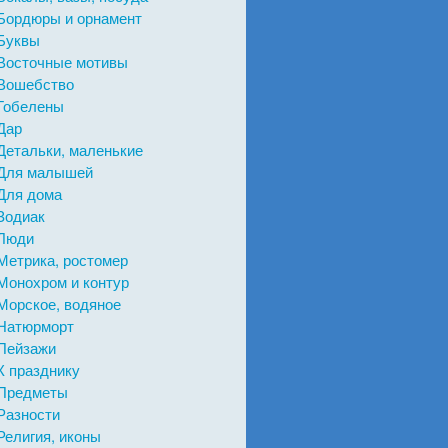
Бордюры и орнамент
Буквы
Восточные мотивы
Вошебство
Гобелены
Дар
Детальки, маленькие
Для малышей
Для дома
Зодиак
Люди
Метрика, ростомер
Монохром и контур
Морское, водяное
Натюрморт
Пейзажи
К празднику
Предметы
Разности
Религия, иконы