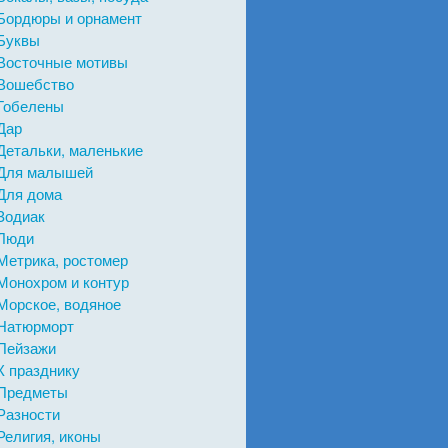
Бордюры и орнамент
Буквы
Восточные мотивы
Вошебство
Гобелены
Дар
Детальки, маленькие
Для малышей
Для дома
Зодиак
Люди
Метрика, ростомер
Монохром и контур
Морское, водяное
Натюрморт
Пейзажи
К празднику
Предметы
Разности
Религия, иконы