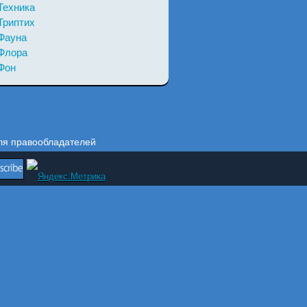
Техника
Триптих
Фауна
Флора
Фон
ля правообладателей