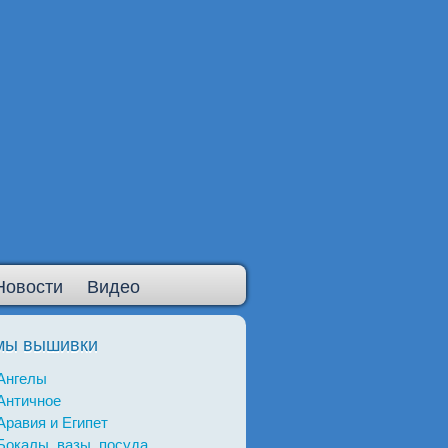
Новости
Видео
мы вышивки
Ангелы
Античное
Аравия и Египет
Бокалы, вазы, посуда