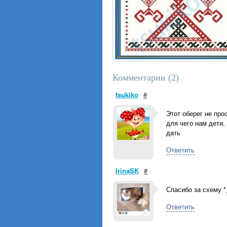
Комментарии (
2
)
tsukiko
#
Этот оберег не про
для чего нам дети,
дать
Ответить
IrinaSK
#
Спасибо за схему *
Ответить