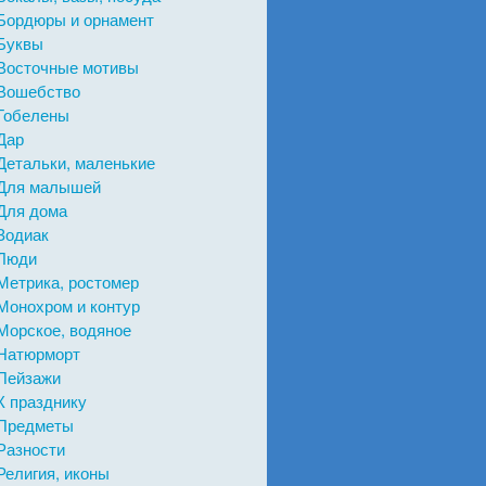
Бордюры и орнамент
Буквы
Восточные мотивы
Вошебство
Гобелены
Дар
Детальки, маленькие
Для малышей
Для дома
Зодиак
Люди
Метрика, ростомер
Монохром и контур
Морское, водяное
Натюрморт
Пейзажи
К празднику
Предметы
Разности
Религия, иконы