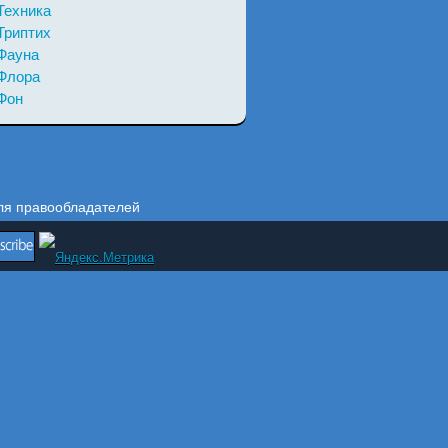
Техника
Триптих
Фауна
Флора
Фон
ля правообладателей