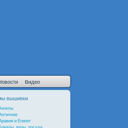
Новости
Видео
мы вышивки
Ангелы
Античное
Аравия и Египет
Бокалы, вазы, посуда