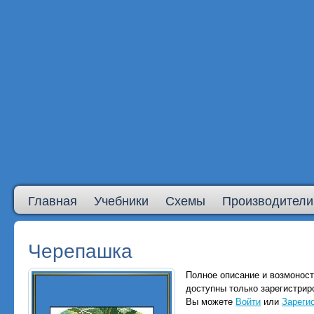
Главная
Учебники
Схемы
Производители
Черепашка
Полное описание и возмоност
доступны только зарегистри
Вы можете
Войти
или
Зареги