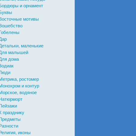
Бордюры и орнамент
Буквы
Восточные мотивы
Вошебство
Гобелены
Дар
Детальки, маленькие
Для малышей
Для дома
Зодиак
Люди
Метрика, ростомер
Монохром и контур
Морское, водяное
Натюрморт
Пейзажи
К празднику
Предметы
Разности
Религия, иконы