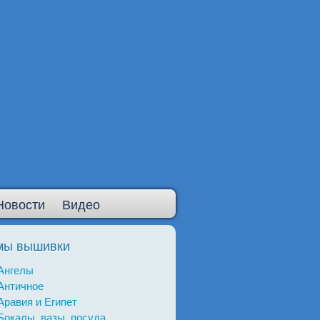
Новости
Видео
мы вышивки
Ангелы
Античное
Аравия и Египет
Бокалы, вазы, посуда