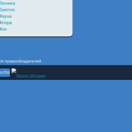
Техника
Триптих
Фауна
Флора
Фон
ля правообладателей