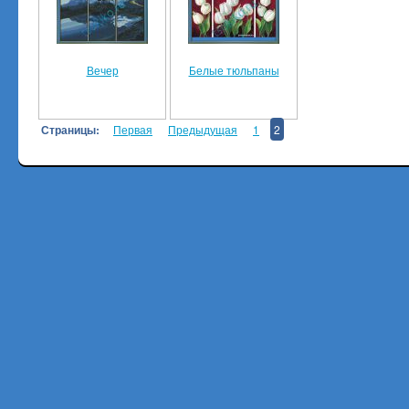
Вечер
Белые тюльпаны
Страницы:
Первая
Предыдущая
1
2