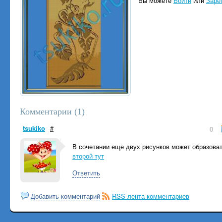
Вы можете
Войти
или
Заре
Комментарии (
1
)
tsukiko
#
0
В сочетании еще двух рисунков может образоват
второй тут
Ответить
Добавить комментарий
RSS-лента комментариев