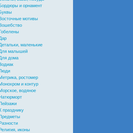
Бордюры и орнамент
Буквы
Восточные мотивы
Вошебство
Гобелены
Дар
Детальки, маленькие
Для малышей
Для дома
Зодиак
Люди
Метрика, ростомер
Монохром и контур
Морское, водяное
Натюрморт
Пейзажи
К празднику
Предметы
Разности
Религия, иконы