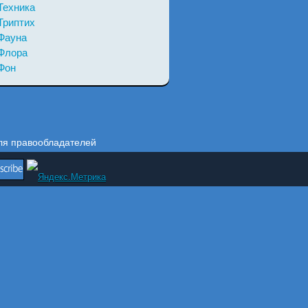
Техника
Триптих
Фауна
Флора
Фон
ля правообладателей