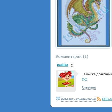
Комментарии (
1
)
tsukiko
#
Такой же дракончик
тут
Ответить
Добавить комментарий
RSS-л