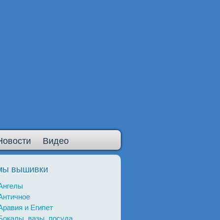
Новости
Видео
мы вышивки
Ангелы
Античное
Аравия и Египет
Бокалы, вазы, посуда